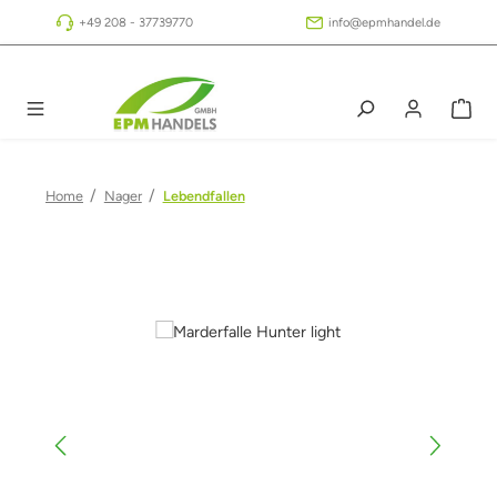
Zum Hauptinhalt springen
+49 208 - 37739770
info@epmhandel.de
/
/
Home
Nager
Lebendfallen
Bildergalerie überspringen