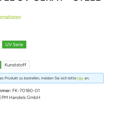
ormationen
uswählen
UV Serie
len
Kunststoff
s Produkt zu bestellen, melden Sie sich bitte
hier
an.
mmer:
FK-70180-01
EPM Handels GmbH