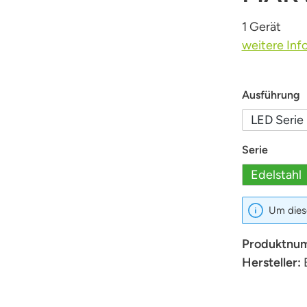
1 Gerät
weitere Inf
a
Ausführung
LED Serie
auswäh
Serie
Edelstahl
Um diese
Produktnu
Hersteller: