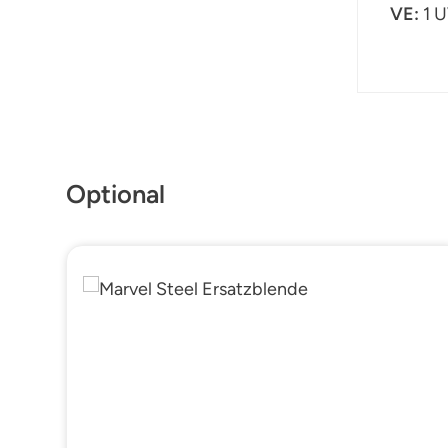
VE:
1 
Produktgalerie überspringen
Optional