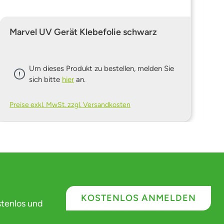
Marvel UV Gerät Klebefolie schwarz
M
Um dieses Produkt zu bestellen, melden Sie
sich bitte
hier
an.
Preise exkl. MwSt. zzgl. Versandkosten
Pr
KOSTENLOS ANMELDEN
stenlos und