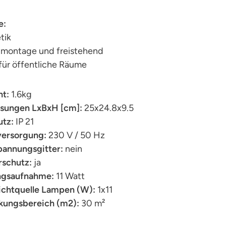
e:
tik
montage und freistehend
 für öffentliche Räume
t:
1.6kg
ungen LxBxH [cm]:
25x24.8x9.5
utz:
IP 21
ersorgung:
230 V / 50 Hz
annungsgitter:
nein
rschutz:
ja
ngsaufnahme:
11 Watt
chtquelle Lampen (W):
1x11
ungsbereich (m2):
30 m²