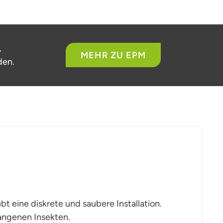
,
MEHR ZU EPM
den.
bt eine diskrete und saubere Installation.
fangenen Insekten.