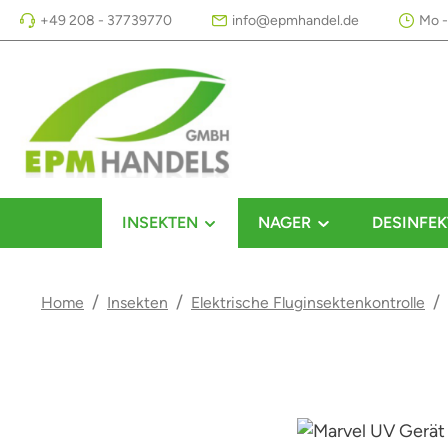
+49 208 - 37739770
info@epmhandel.de
Mo -
m Hauptinhalt springen
Zur Suche springen
Zur Hauptnavigation springen
INSEKTEN
NAGER
DESINFEK
/
/
/
Home
Insekten
Elektrische Fluginsektenkontrolle
Bildergalerie überspringen