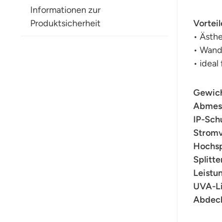
Informationen zur
Produktsicherheit
Vorteil
• Ästhe
• Wand
• ideal
Gewich
Abmess
IP-Sch
Stromv
Hochsp
Splitte
Leistu
UVA-Li
Abdeck