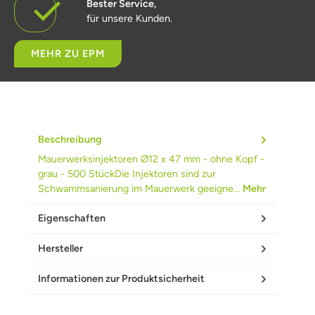
Bester Service,
für unsere Kunden.
MEHR ZU EPM
Beschreibung
Mauerwerksinjektoren Ø12 x 47 mm - ohne Kopf -
grau - 500 StückDie Injektoren sind zur
Schwammsanierung im Mauerwerk geeigne…
Mehr
Eigenschaften
Hersteller
Informationen zur Produktsicherheit