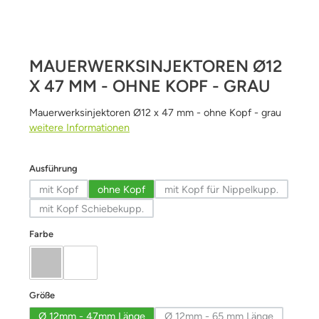
MAUERWERKSINJEKTOREN Ø12
X 47 MM - OHNE KOPF - GRAU
Mauerwerksinjektoren Ø12 x 47 mm - ohne Kopf - grau
weitere Informationen
auswählen
Ausführung
mit Kopf
ohne Kopf
mit Kopf für Nippelkupp.
(Diese Option ist zurzeit nicht verfügbar.)
(Diese Option ist zurzeit
mit Kopf Schiebekupp.
(Diese Option ist zurzeit nicht verfügbar.)
auswählen
Farbe
grau
weiß
auswählen
Größe
Ø 12mm - 47mm Länge
Ø 12mm - 65 mm Länge