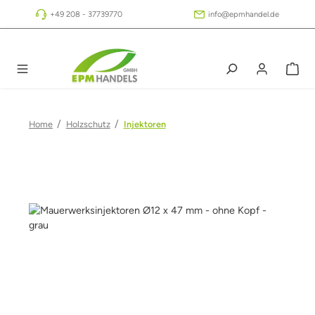
Zum Hauptinhalt springen
+49 208 - 37739770
info@epmhandel.de
/
/
Home
Holzschutz
Injektoren
Bildergalerie überspringen