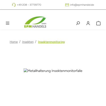
Zum Hauptinhalt springen
+49 208 - 37739770
info@epmhandel.de
/
/
Home
Insekten
Insektenmonitoring
Bildergalerie überspringen