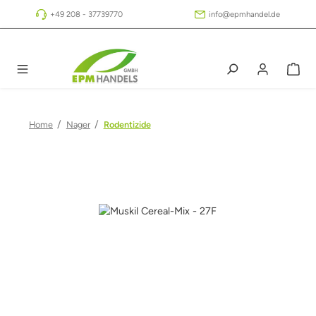
Zum Hauptinhalt springen
+49 208 - 37739770
info@epmhandel.de
/
/
Home
Nager
Rodentizide
Bildergalerie überspringen