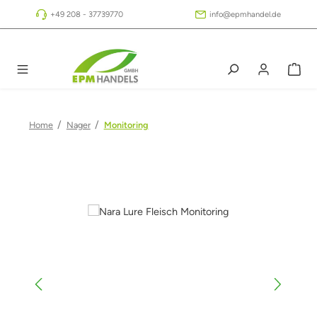
Zum Hauptinhalt springen
+49 208 - 37739770
info@epmhandel.de
/
/
Home
Nager
Monitoring
Bildergalerie überspringen