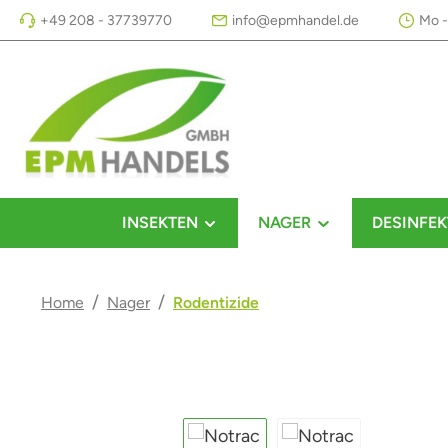
+49 208 - 37739770
info@epmhandel.de
Mo -
m Hauptinhalt springen
Zur Suche springen
Zur Hauptnavigation springen
INSEKTEN
NAGER
DESINFEK
/
/
Home
Nager
Rodentizide
Bildergalerie überspringen