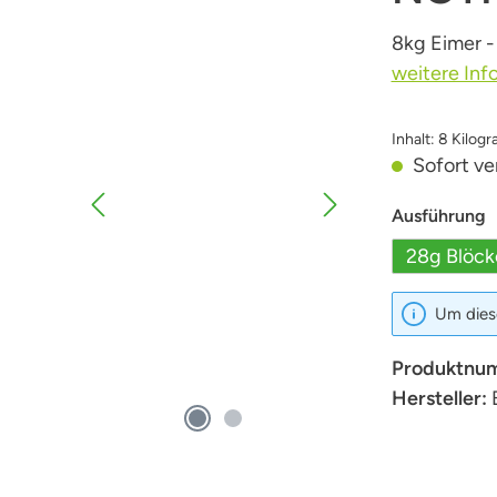
8kg Eimer -
weitere Inf
Inhalt:
8 Kilog
Sofort ver
a
Ausführung
28g Blöck
Um diese
Produktnu
Hersteller: