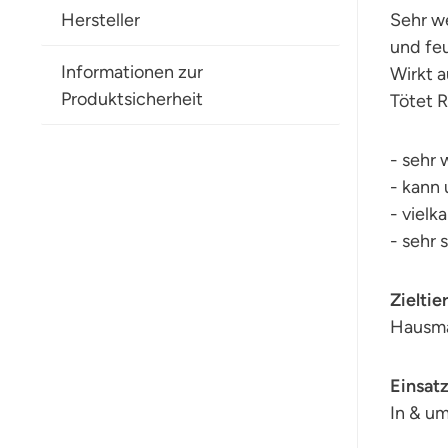
Hersteller
Sehr w
und fe
Informationen zur
Wirkt a
Produktsicherheit
Tötet R
- sehr
- kann
- vielk
- sehr
Zieltie
Hausma
Einsat
In & um