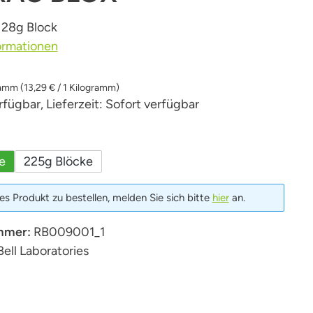
 28g Block
ormationen
ramm
(13,29 € / 1 Kilogramm)
fügbar, Lieferzeit: Sofort verfügbar
uswählen
e
225g Blöcke
s Produkt zu bestellen, melden Sie sich bitte
hier
an.
mmer:
RB009001_1
Bell Laboratories