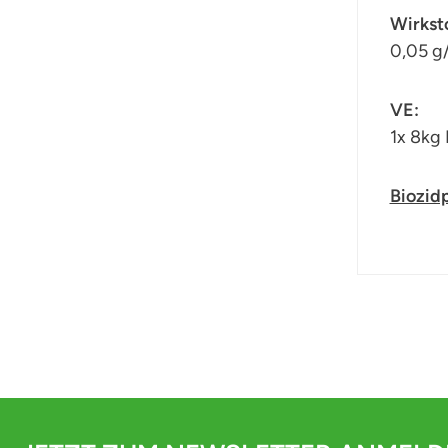
Wirksto
0,05 g
VE:
1x 8kg
Biozid