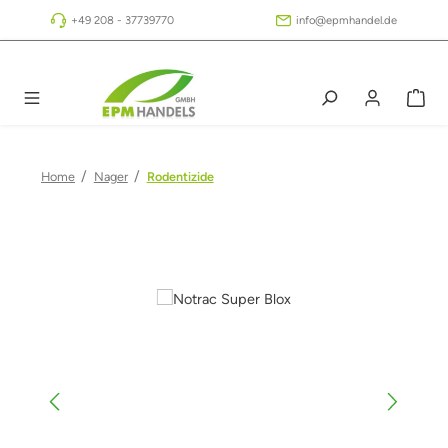
Zum Hauptinhalt springen
+49 208 - 37739770
info@epmhandel.de
/
/
Home
Nager
Rodentizide
Bildergalerie überspringen