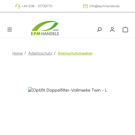
Zum Hauptinhalt springen
+49 208 - 37739770
info@epmhandel.de
/
/
Home
Arbeitsschutz
Atemschutzmasken
Bildergalerie überspringen