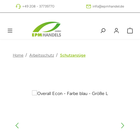
Zum Hauptinhalt springen
+49 208 - 37739770
info@epmhandel.de
/
/
Home
Arbeitsschutz
Schutzanzüge
Bildergalerie überspringen