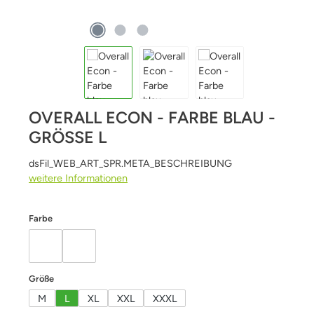
OVERALL ECON - FARBE BLAU -
GRÖSSE L
dsFil_WEB_ART_SPR.META_BESCHREIBUNG
weitere Informationen
auswählen
Farbe
blau
weiß
auswählen
Größe
M
L
XL
XXL
XXXL