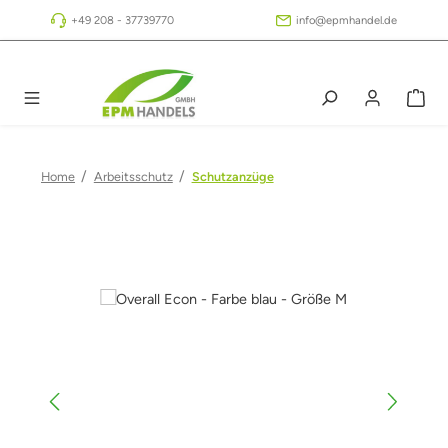
Zum Hauptinhalt springen
+49 208 - 37739770
info@epmhandel.de
/
/
Home
Arbeitsschutz
Schutzanzüge
Bildergalerie überspringen