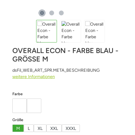
OVERALL ECON - FARBE BLAU -
GRÖSSE M
dsFil_WEB_ART_SPR.META_BESCHREIBUNG
weitere Informationen
auswählen
Farbe
blau
weiß
auswählen
Größe
M
L
XL
XXL
XXXL