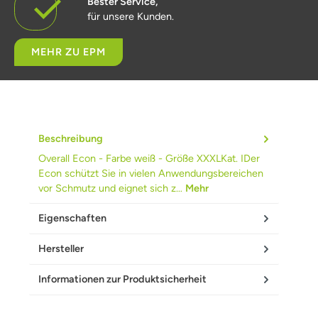
Bester Service,
für unsere Kunden.
MEHR ZU EPM
Beschreibung
Overall Econ - Farbe weiß - Größe XXXLKat. IDer
Econ schützt Sie in vielen Anwendungsbereichen
vor Schmutz und eignet sich z…
Mehr
Eigenschaften
Hersteller
Informationen zur Produktsicherheit