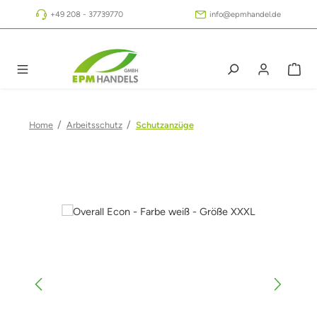
Zum Hauptinhalt springen
+49 208 - 37739770
info@epmhandel.de
/
/
Home
Arbeitsschutz
Schutzanzüge
Bildergalerie überspringen