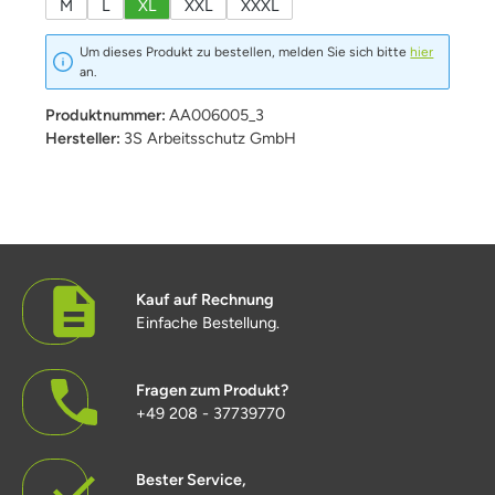
M
L
XL
XXL
XXXL
Um dieses Produkt zu bestellen, melden Sie sich bitte
hier
an.
Produktnummer:
AA006005_3
Hersteller:
3S Arbeitsschutz GmbH
Kauf auf Rechnung
Einfache Bestellung.
Fragen zum Produkt?
+49 208 - 37739770
Bester Service,