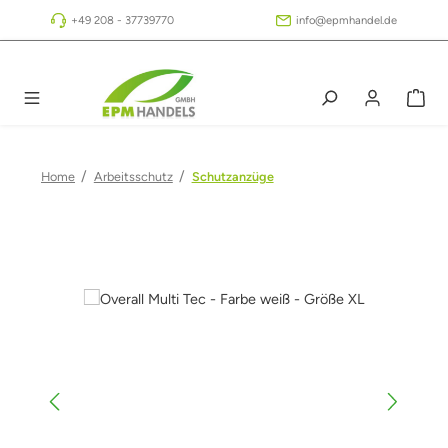
Zum Hauptinhalt springen
+49 208 - 37739770
info@epmhandel.de
/
/
Home
Arbeitsschutz
Schutzanzüge
Bildergalerie überspringen