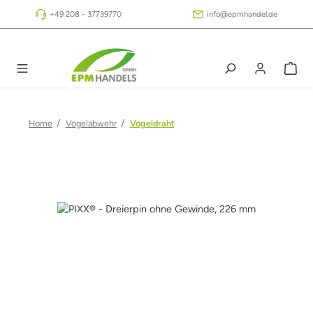
Zum Hauptinhalt springen
+49 208 - 37739770
info@epmhandel.de
/
/
Home
Vogelabwehr
Vogeldraht
Bildergalerie überspringen