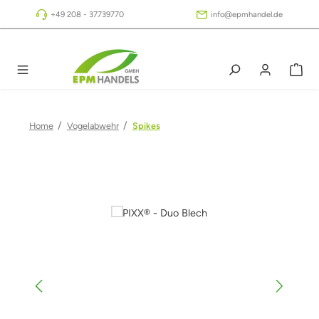
Zum Hauptinhalt springen
+49 208 - 37739770
info@epmhandel.de
/
/
Home
Vogelabwehr
Spikes
Bildergalerie überspringen