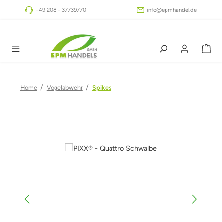
Zum Hauptinhalt springen
+49 208 - 37739770
info@epmhandel.de
/
/
Home
Vogelabwehr
Spikes
Bildergalerie überspringen