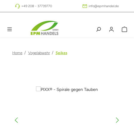
Zum Hauptinhalt springen
+49 208 - 37739770
info@epmhandel.de
/
/
Home
Vogelabwehr
Spikes
Bildergalerie überspringen