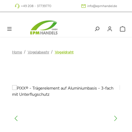
Zum Hauptinhalt springen
+49 208 - 37739770
info@epmhandel.de
/
/
Home
Vogelabwehr
Vogeldraht
Bildergalerie überspringen