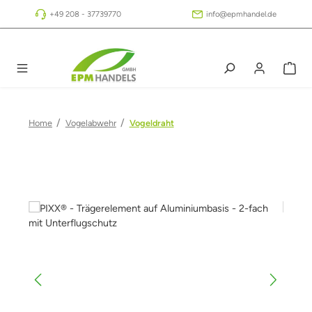
Zum Hauptinhalt springen
+49 208 - 37739770
info@epmhandel.de
/
/
Home
Vogelabwehr
Vogeldraht
Bildergalerie überspringen