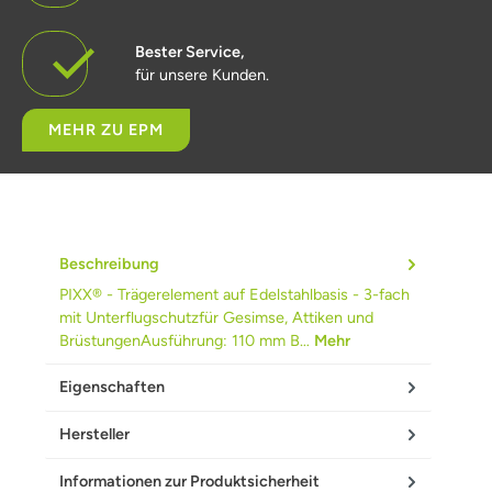
Bester Service,
für unsere Kunden.
MEHR ZU EPM
Beschreibung
PIXX® - Trägerelement auf Edelstahlbasis - 3-fach
mit Unterflugschutzfür Gesimse, Attiken und
BrüstungenAusführung: 110 mm B…
Mehr
Eigenschaften
Hersteller
Informationen zur Produktsicherheit