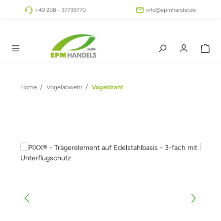
Zum Hauptinhalt springen
+49 208 - 37739770
info@epmhandel.de
/
/
Home
Vogelabwehr
Vogeldraht
Bildergalerie überspringen