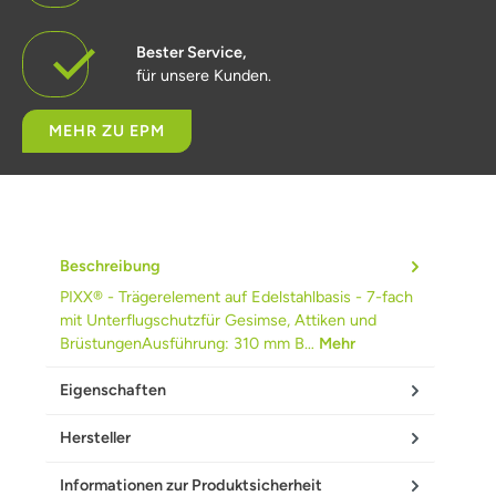
Bester Service,
für unsere Kunden.
MEHR ZU EPM
Beschreibung
PIXX® - Trägerelement auf Edelstahlbasis - 7-fach
mit Unterflugschutzfür Gesimse, Attiken und
BrüstungenAusführung: 310 mm B…
Mehr
Eigenschaften
Hersteller
Informationen zur Produktsicherheit