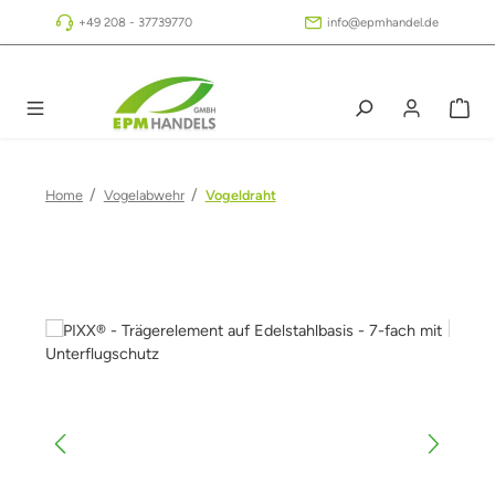
Zum Hauptinhalt springen
+49 208 - 37739770
info@epmhandel.de
/
/
Home
Vogelabwehr
Vogeldraht
Bildergalerie überspringen