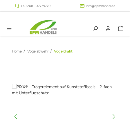
Zum Hauptinhalt springen
+49 208 - 37739770
info@epmhandel.de
/
/
Home
Vogelabwehr
Vogeldraht
Bildergalerie überspringen