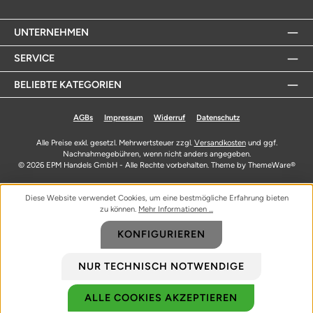
UNTERNEHMEN
SERVICE
BELIEBTE KATEGORIEN
AGBs
Impressum
Widerruf
Datenschutz
Alle Preise exkl. gesetzl. Mehrwertsteuer zzgl.
Versandkosten
und ggf.
Nachnahmegebühren, wenn nicht anders angegeben.
© 2026 EPM Handels GmbH - Alle Rechte vorbehalten. Theme by
ThemeWare®
Diese Website verwendet Cookies, um eine bestmögliche Erfahrung bieten
zu können.
Mehr Informationen ...
KONFIGURIEREN
NUR TECHNISCH NOTWENDIGE
ALLE COOKIES AKZEPTIEREN
Biozidprodukte vorsichtig verwenden. Vor Gebrauch stets Etikett und
Produktinformationen lesen.