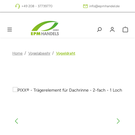
Zum Hauptinhalt springen
+49 208 - 37739770
info@epmhandel.de
/
/
Home
Vogelabwehr
Vogeldraht
Bildergalerie überspringen