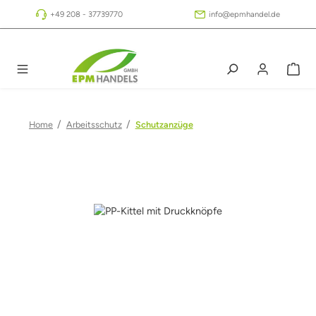
Zum Hauptinhalt springen
+49 208 - 37739770
info@epmhandel.de
/
/
Home
Arbeitsschutz
Schutzanzüge
Bildergalerie überspringen