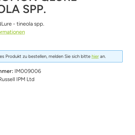
OLA SPP.
ure - tineola spp.
ormationen
s Produkt zu bestellen, melden Sie sich bitte
hier
an.
mmer:
IM009006
Russell IPM Ltd