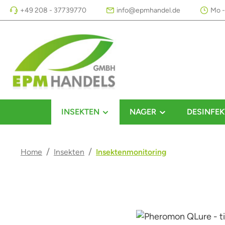
+49 208 - 37739770
info@epmhandel.de
Mo -
m Hauptinhalt springen
Zur Suche springen
Zur Hauptnavigation springen
INSEKTEN
NAGER
DESINFEK
/
/
Home
Insekten
Insektenmonitoring
Bildergalerie überspringen