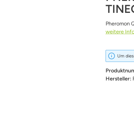
TINE
Pheromon QL
weitere Inf
Um diese
Produktnu
Hersteller: