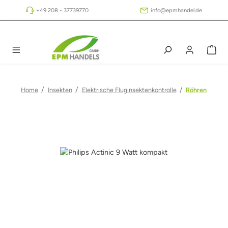
Zum Hauptinhalt springen
+49 208 - 37739770
info@epmhandel.de
/
/
/
Home
Insekten
Elektrische Fluginsektenkontrolle
Röhren
Bildergalerie überspringen