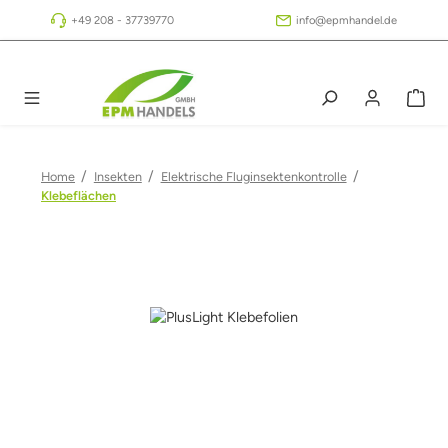
Zum Hauptinhalt springen
+49 208 - 37739770
info@epmhandel.de
/
/
/
Home
Insekten
Elektrische Fluginsektenkontrolle
Klebeflächen
Bildergalerie überspringen