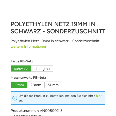
POLYETHYLEN NETZ 19MM IN
SCHWARZ - SONDERZUSCHNITT
Polyethylen Netz 19mm in schwarz - Sonderzuschnitt
weitere Informationen
auswählen
Farbe PE-Netz
schwarz
steingrau
auswählen
Maschenweite PE-Netz
19mm
28mm
50mm
Um dieses Produkt zu bestellen, melden Sie sich bitte
hier
an.
Produktnummer:
VN008002_3
Hersteller:
Network