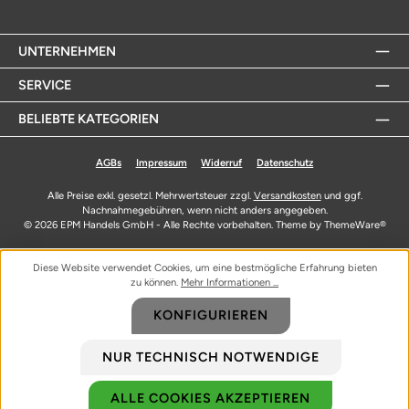
UNTERNEHMEN
SERVICE
BELIEBTE KATEGORIEN
AGBs
Impressum
Widerruf
Datenschutz
Alle Preise exkl. gesetzl. Mehrwertsteuer zzgl.
Versandkosten
und ggf.
Nachnahmegebühren, wenn nicht anders angegeben.
© 2026 EPM Handels GmbH - Alle Rechte vorbehalten. Theme by
ThemeWare®
Diese Website verwendet Cookies, um eine bestmögliche Erfahrung bieten
zu können.
Mehr Informationen ...
KONFIGURIEREN
NUR TECHNISCH NOTWENDIGE
ALLE COOKIES AKZEPTIEREN
Biozidprodukte vorsichtig verwenden. Vor Gebrauch stets Etikett und