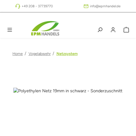
Zum Hauptinhalt springen
+49 208 - 37739770
info@epmhandel.de
/
/
Home
Vogelabwehr
Netzsystem
Bildergalerie überspringen