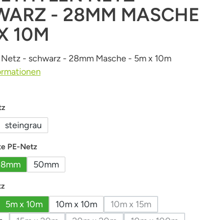
ARZ - 28MM MASCHE
 X 10M
n Netz - schwarz - 28mm Masche - 5m x 10m
ormationen
auswählen
tz
steingrau
auswählen
e PE-Netz
28mm
50mm
auswählen
tz
5m x 10m
10m x 10m
10m x 15m
(Diese Option ist zurzeit 