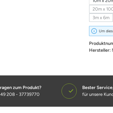
10m x 20
20m x 10
(Die
3m x 6m
(Diese 
Um diese
Produktnu
Hersteller:
ragen zum Produkt?
Bester Service
49 208 - 37739770
für unsere Kun