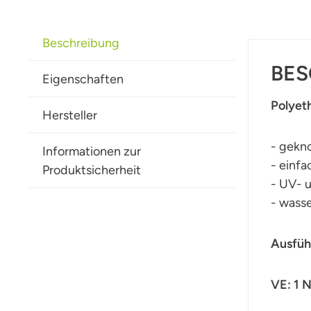
Beschreibung
BES
Eigenschaften
Polyet
Hersteller
- gekn
Informationen zur
- einfa
Produktsicherheit
- UV- 
- wass
Ausfüh
VE: 1 