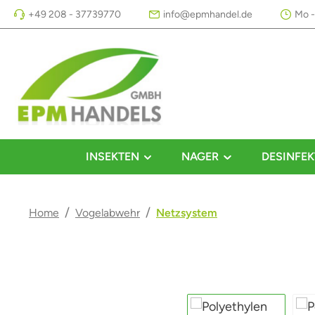
+49 208 - 37739770
info@epmhandel.de
Mo -
m Hauptinhalt springen
Zur Suche springen
Zur Hauptnavigation springen
INSEKTEN
NAGER
DESINFEK
/
/
Home
Vogelabwehr
Netzsystem
Bildergalerie überspringen