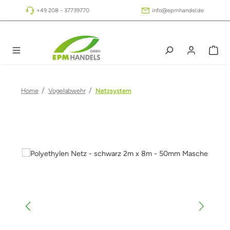
Zum Hauptinhalt springen
+49 208 - 37739770
info@epmhandel.de
/
/
Home
Vogelabwehr
Netzsystem
Bildergalerie überspringen