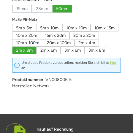
19mm
28mm
50mm
(Diese Option ist zurzeit nicht verfügbar.)
(Diese Option ist zurzeit nicht verfügbar.)
auswählen
Maße PE-Netz
5m x 5m
5m x 10m
10m x 10m
10m x 15m
10m x 20m
15m x 20m
20m x 20m
10m x 100m
20m x 100m
2m x 4m
2m x 8m
2m x 6m
3m x 6m
3m x 8m
Um dieses Produkt zu bestellen, melden Sie sich bitte
hier
an.
Produktnummer:
VN008005_5
Hersteller:
Network
Kauf auf Rechnung