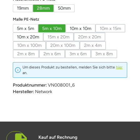
19mm
28mm
50mm
auswählen
Maße PE-Netz
5m x 5m
5m x 10m
10m x 10m
10m x 15m
(Diese Option ist
10m x 20m
15m x 20m
20m x 20m
(Diese Option ist zurzeit nicht verfügbar.)
(Diese Option ist zurzeit nich
10m x 100m
20m x 100m
2m x 4m
(Diese Option ist zurzeit nicht verfügbar.)
(Diese Option ist zurzeit nicht verfügbar.)
(Diese Option ist zurzeit ni
2m x 8m
2m x 6m
3m x 6m
3m x 8m
(Diese Option ist zurzeit nicht verfügbar.)
(Diese Option ist zurzeit nicht verfügbar.)
(Diese Option ist zurzeit nicht verfü
(Diese Option ist zur
Um dieses Produkt zu bestellen, melden Sie sich bitte
hier
an.
Produktnummer:
VN008001_6
Hersteller:
Network
Kauf auf Rechnung