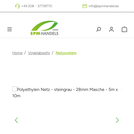
Zum Hauptinhalt springen
+49 208 - 37739770
info@epmhandel.de
/
/
Home
Vogelabwehr
Netzsystem
Bildergalerie überspringen