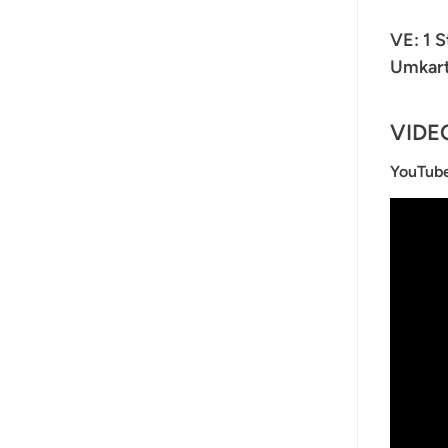
VE: 1 
Umkart
VIDE
YouTub