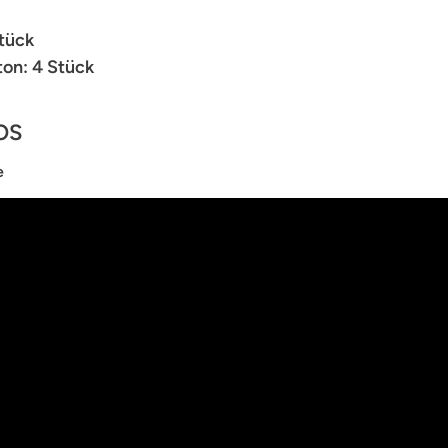
Stück
on: 4 Stück
OS
e