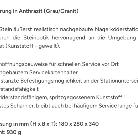
rung in Anthrazit (Grau/Granit)
Stein äußerst realistisch nachgebaute Nagerköderstatio
urch die Steinoptik hervorragend an die Umgebung 
t (Kunststoff - gewellt).
nöffnungsbauweise für schnellen Service vor Ort
eingebautem Servicekartenhalter
stanzte Befestigungsmöglichkeit an der Stationuntersei
rstandsfähigkeit
widerstandsfähigem, spritzgegossenem Kunststoff '
tes Scharnier, bleibt auch bei häufigem Service lange f
ung in mm (H x B x T): 180 x 280 x 340
t: 930 g