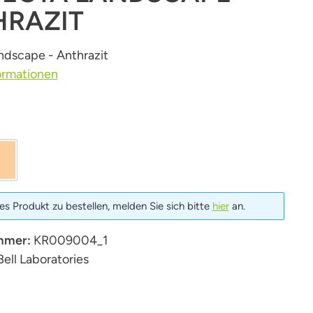
HRAZIT
ndscape - Anthrazit
ormationen
len
t
Sandstein
s Produkt zu bestellen, melden Sie sich bitte
hier
an.
mmer:
KR009004_1
Bell Laboratories