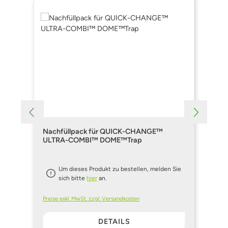
Nachfüllpack für QUICK-CHANGE™
DO
ULTRA-COMBI™ DOME™Trap
Um dieses Produkt zu bestellen, melden Sie
sich bitte
hier
an.
Preise exkl. MwSt. zzgl. Versandkosten
Pre
DETAILS