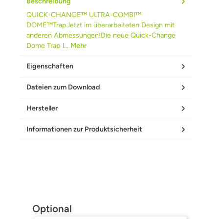
Beschreibung
QUICK-CHANGE™ ULTRA-COMBI™
DOME™TrapJetzt im überarbeiteten Design mit
anderen Abmessungen!Die neue Quick-Change
Dome Trap l…
Mehr
Eigenschaften
Dateien zum Download
Hersteller
Informationen zur Produktsicherheit
Produktgalerie überspringen
Optional