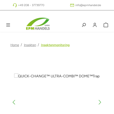
Zum Hauptinhalt springen
+49 208 - 37739770
info@epmhandel.de
/
/
Home
Insekten
Insektenmonitoring
Bildergalerie überspringen