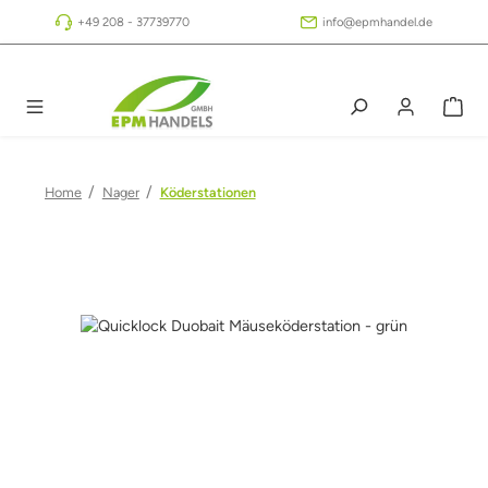
Zum Hauptinhalt springen
+49 208 - 37739770
info@epmhandel.de
/
/
Home
Nager
Köderstationen
Bildergalerie überspringen