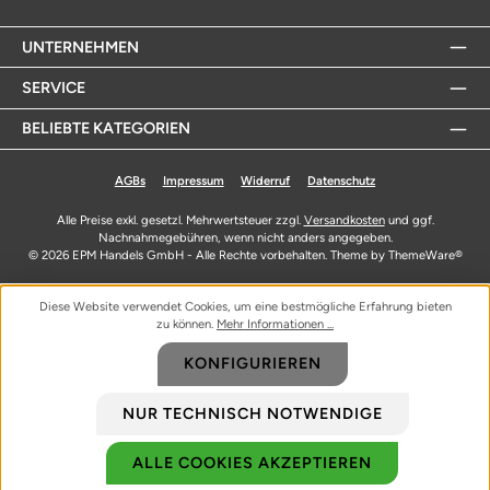
UNTERNEHMEN
SERVICE
BELIEBTE KATEGORIEN
AGBs
Impressum
Widerruf
Datenschutz
Alle Preise exkl. gesetzl. Mehrwertsteuer zzgl.
Versandkosten
und ggf.
Nachnahmegebühren, wenn nicht anders angegeben.
© 2026 EPM Handels GmbH - Alle Rechte vorbehalten. Theme by
ThemeWare®
Diese Website verwendet Cookies, um eine bestmögliche Erfahrung bieten
zu können.
Mehr Informationen ...
KONFIGURIEREN
NUR TECHNISCH NOTWENDIGE
ALLE COOKIES AKZEPTIEREN
Biozidprodukte vorsichtig verwenden. Vor Gebrauch stets Etikett und
Produktinformationen lesen.