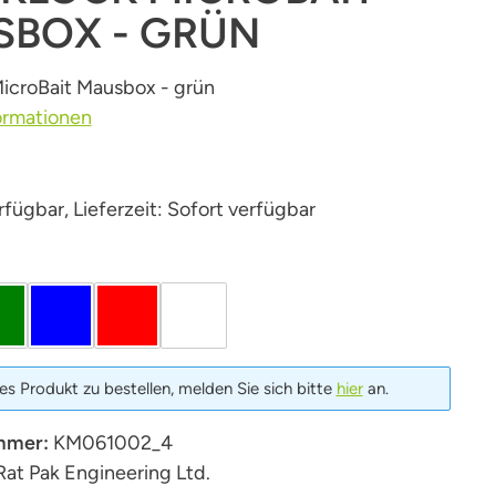
BOX - GRÜN
icroBait Mausbox - grün
ormationen
fügbar, Lieferzeit: Sofort verfügbar
len
grün
blau
Rot
weiß
s Produkt zu bestellen, melden Sie sich bitte
hier
an.
mmer:
KM061002_4
Rat Pak Engineering Ltd.