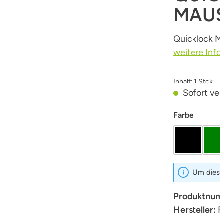
MAUS
Quicklock M
weitere Inf
Inhalt:
1 Stck
Sofort ver
auswäh
Farbe
schwarz
Um diese
Produktnu
Hersteller: