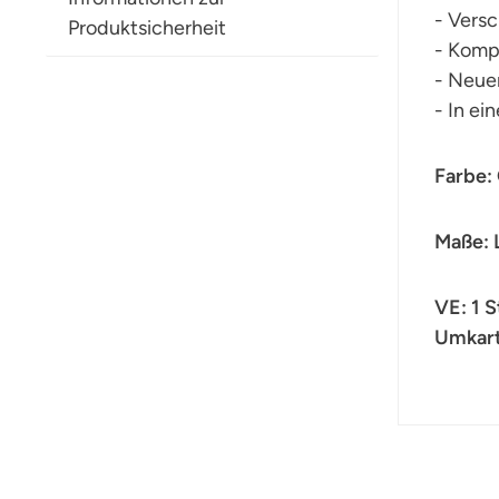
- Versc
Produktsicherheit
- Komp
- Neuer
- In ei
Farbe:
Maße: 
VE: 1 
Umkart