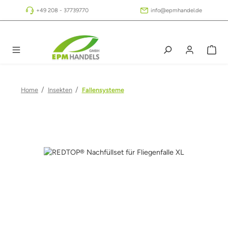
Zum Hauptinhalt springen
+49 208 - 37739770
info@epmhandel.de
/
/
Home
Insekten
Fallensysteme
Bildergalerie überspringen