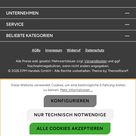
UNTERNEHMEN
SERVICE
BELIEBTE KATEGORIEN
AGBs
Impressum
Widerruf
Datenschutz
Alle Preise exkl. gesetzl. Mehrwertsteuer zzgl.
Versandkosten
und ggf.
Nachnahmegebühren, wenn nicht anders angegeben.
© 2026 EPM Handels GmbH - Alle Rechte vorbehalten. Theme by
ThemeWare®
Diese Website verwendet Cookies, um eine bestmögliche Erfahrung bieten
zu können.
Mehr Informationen ...
KONFIGURIEREN
NUR TECHNISCH NOTWENDIGE
ALLE COOKIES AKZEPTIEREN
Biozidprodukte vorsichtig verwenden. Vor Gebrauch stets Etikett und
Produktinformationen lesen.