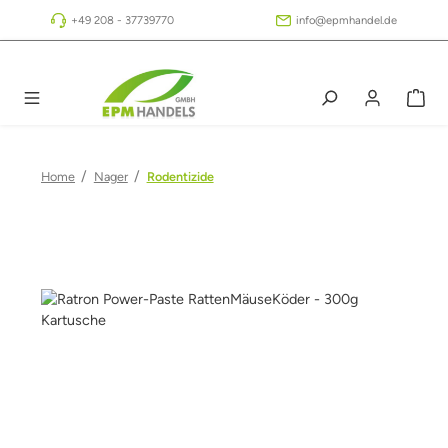
Zum Hauptinhalt springen
+49 208 - 37739770
info@epmhandel.de
/
/
Home
Nager
Rodentizide
Bildergalerie überspringen