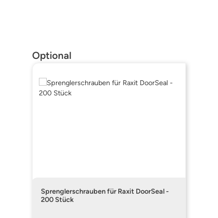
Produktgalerie überspringen
Optional
Sprenglerschrauben für Raxit DoorSeal -
200 Stück