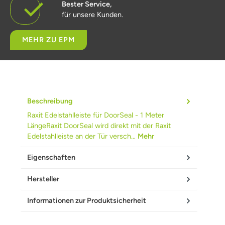
Bester Service,
für unsere Kunden.
MEHR ZU EPM
Beschreibung
Raxit Edelstahlleiste für DoorSeal - 1 Meter
LängeRaxit DoorSeal wird direkt mit der Raxit
Edelstahlleiste an der Tür versch…
Mehr
Eigenschaften
Hersteller
Informationen zur Produktsicherheit