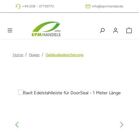
Zum Hauptinhalt springen
+49 208 - 37739770
info@epmhandel.de
/
/
Home
Nager
Gebäudeabsicherung
Bildergalerie überspringen