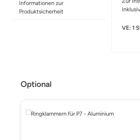
Zur Ins
Informationen zur
Inklusi
Produktsicherheit
VE: 1 
Produktgalerie überspringen
Optional