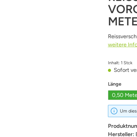
VORG
MET
Reissversch
weitere Inf
Inhalt:
1 Stck
Sofort ver
auswä
Länge
0,50 Mete
Um diese
Produktnu
Hersteller: