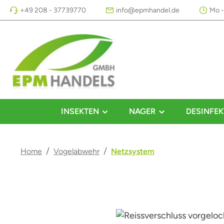
+49 208 - 37739770
info@epmhandel.de
Mo -
m Hauptinhalt springen
Zur Suche springen
Zur Hauptnavigation springen
INSEKTEN
NAGER
DESINFEK
/
/
Home
Vogelabwehr
Netzsystem
Bildergalerie überspringen