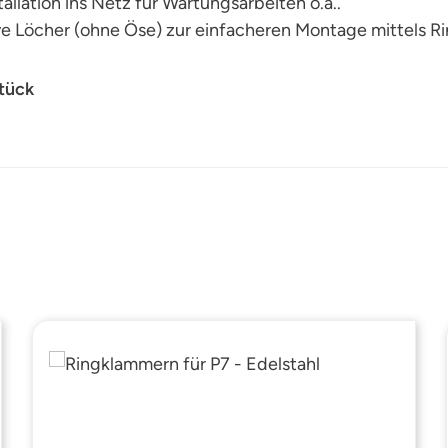
tallation ins Netz für Wartungsarbeiten o.ä..
ve Löcher (ohne Öse) zur einfacheren Montage mittels R
Stück