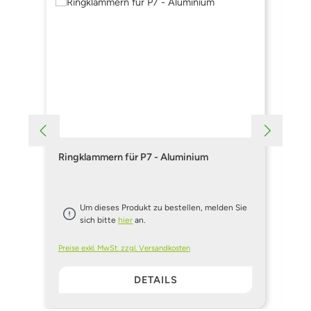
Ringklammern für P7 - Aluminium
Ri
Um dieses Produkt zu bestellen, melden Sie
sich bitte
hier
an.
Preise exkl. MwSt. zzgl. Versandkosten
Pre
DETAILS