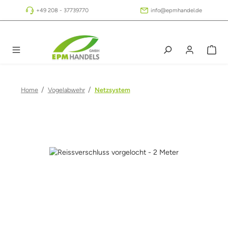
Zum Hauptinhalt springen
+49 208 - 37739770
info@epmhandel.de
/
/
Home
Vogelabwehr
Netzsystem
Bildergalerie überspringen