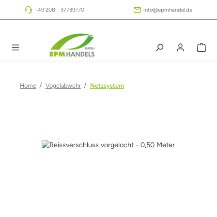
Zum Hauptinhalt springen
+49 208 - 37739770
info@epmhandel.de
/
/
Home
Vogelabwehr
Netzsystem
Bildergalerie überspringen