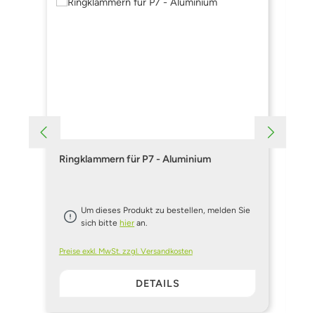
Ringklammern für P7 - Aluminium
Ri
Um dieses Produkt zu bestellen, melden Sie
sich bitte
hier
an.
Preise exkl. MwSt. zzgl. Versandkosten
Pre
DETAILS