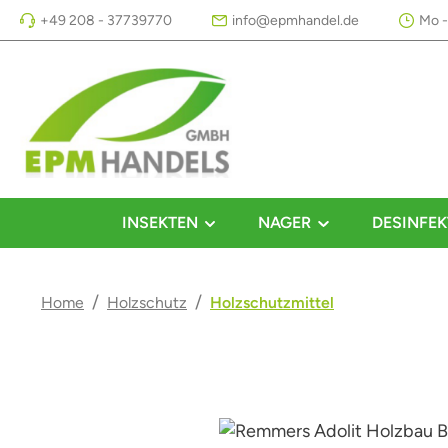
+49 208 - 37739770
info@epmhandel.de
Mo -
m Hauptinhalt springen
Zur Suche springen
Zur Hauptnavigation springen
INSEKTEN
NAGER
DESINFEK
/
/
Home
Holzschutz
Holzschutzmittel
Bildergalerie überspringen