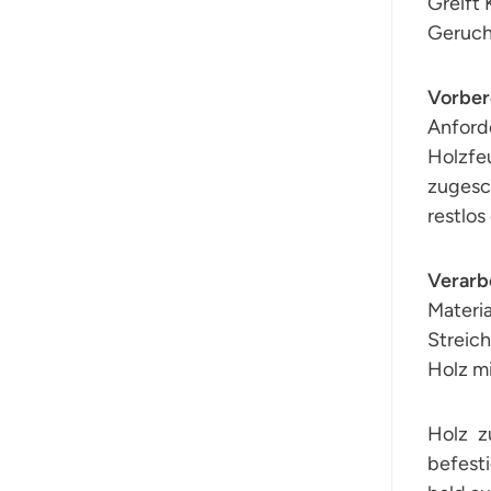
Greift 
Geruch
Vorber
Anfor
Holzfe
zugesc
restlos
Verarb
Materi
Streic
Holz m
Holz z
befest