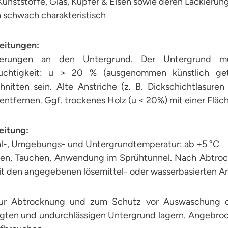
Kunststoffe, Glas, Kupfer & Eisen sowie deren Lackierun
 schwach charakteristisch
eitungen:
derungen an den Untergrund. Der Untergrund mus
uchtigkeit: u > 20 % (ausgenommen künstlich getr
hnitten sein. Alte Anstriche (z. B. Dickschichtlasur
 entfernen. Ggf. trockenes Holz (u < 20%) mit einer Flä
eitung:
al-, Umgebungs- und Untergrundtemperatur: ab +5 °C
hen, Tauchen, Anwendung im Sprühtunnel. Nach Abtro
it den angegebenen lösemittel- oder wasserbasierten A
ur Abtrocknung und zum Schutz vor Auswaschung de
igten und undurchlässigen Untergrund lagern. Angebro