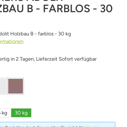
BAU B - FARBLOS - 30
lit Holzbau B - farblos - 30 kg
ormationen
tig in 2 Tagen, Lieferzeit Sofort verfügbar
len
farblos / transparent
braun
(Diese Option ist zurzeit nicht verfügbar.)
wählen
 kg
30 kg