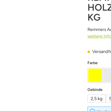
HOLZ
KG
Remmers Ado
weitere Inf
Versandfer
auswäh
Farbe
Gelb
aus
Gebinde
2,5 kg
5