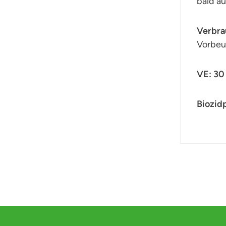
bald a
Verbra
Vorbeu
VE: 30
Biozid