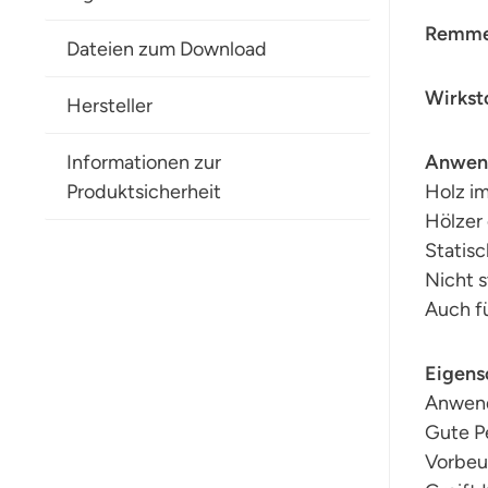
Remmers
Dateien zum Download
Wirkst
Hersteller
Informationen zur
Anwen
Produktsicherheit
Holz i
Hölzer
Statis
Nicht 
Auch f
Eigens
Anwend
Gute Pe
Vorbeu