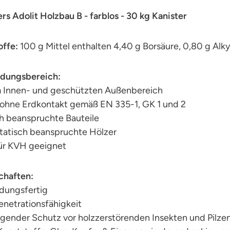
 Adolit Holzbau B - farblos - 30 kg Kanister
offe:
100 g Mittel enthalten 4,40 g Borsäure, 0,80 g Al
dungsbereich:
m Innen- und geschützten Außenbereich
 ohne Erdkontakt gemäß EN 335-1, GK 1 und 2
ch beanspruchte Bauteile
statisch beanspruchte Hölzer
ür KVH geeignet
chaften:
ungsfertig
netrationsfähigkeit
gender Schutz vor holzzerstörenden Insekten und Pilze