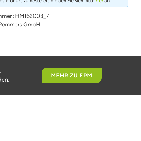
s Produkt zu bestellen, melden Sie sich bitte
hier
an.
mmer:
HM162003_7
Remmers GmbH
,
MEHR ZU EPM
den.