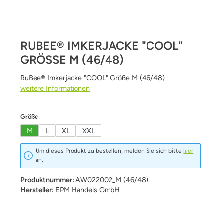
RUBEE® IMKERJACKE "COOL"
GRÖSSE M (46/48)
RuBee® Imkerjacke "COOL" Größe M (46/48)
weitere Informationen
auswählen
Größe
M
L
XL
XXL
Um dieses Produkt zu bestellen, melden Sie sich bitte
hier
an.
Produktnummer:
AW022002_M (46/48)
Hersteller:
EPM Handels GmbH