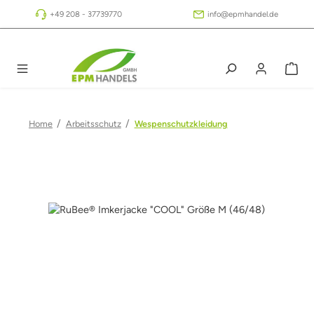
Zum Hauptinhalt springen
+49 208 - 37739770
info@epmhandel.de
/
/
Home
Arbeitsschutz
Wespenschutzkleidung
Bildergalerie überspringen