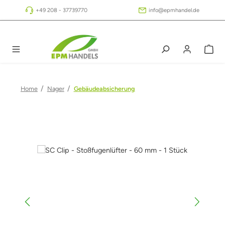
Zum Hauptinhalt springen
+49 208 - 37739770
info@epmhandel.de
/
/
Home
Nager
Gebäudeabsicherung
Bildergalerie überspringen