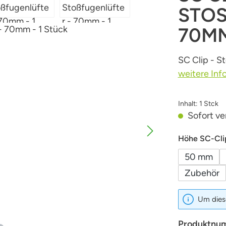
STOS
0MM 
SC Clip - S
weitere Inf
Inhalt:
1 Stck
Sofort ver
Höhe SC-Cli
50 mm
Zubehör
Um diese
Produktnu