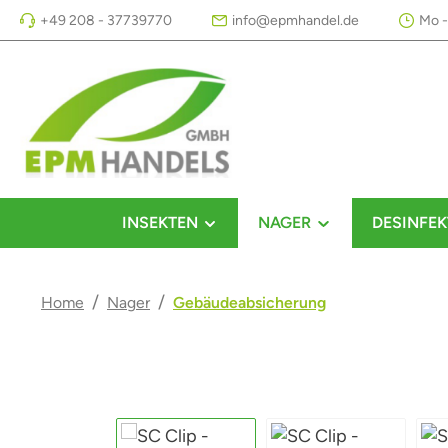
+49 208 - 37739770
info@epmhandel.de
Mo -
m Hauptinhalt springen
Zur Suche springen
Zur Hauptnavigation springen
INSEKTEN
NAGER
DESINFEK
/
/
Home
Nager
Gebäudeabsicherung
Bildergalerie überspringen