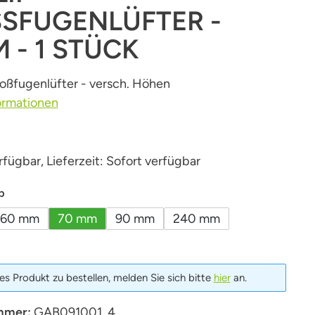
SFUGENLÜFTER - 7
- 1 STÜCK
toßfugenlüfter - versch. Höhen
ormationen
fügbar, Lieferzeit: Sofort verfügbar
auswählen
p
60 mm
70 mm
90 mm
240 mm
s Produkt zu bestellen, melden Sie sich bitte
hier
an.
mmer:
GAB091001_4