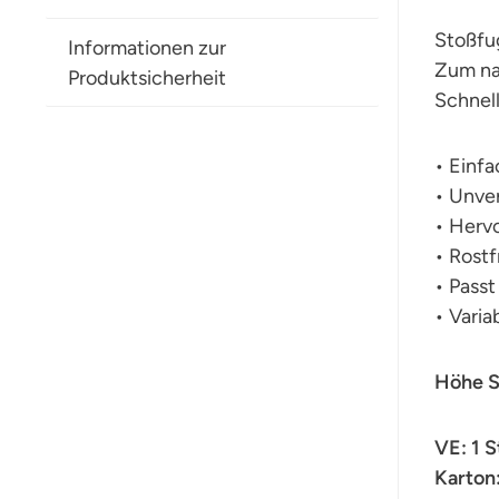
Stoßfug
Informationen zur
Zum na
Produktsicherheit
Schnell
• Einf
• Unver
• Herv
• Rostf
• Passt
• Vari
Höhe S
VE: 1 
Karton