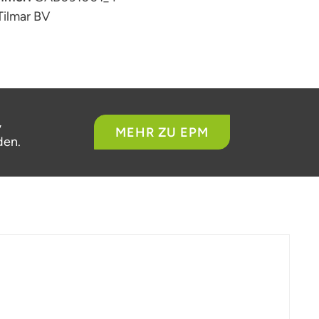
Tilmar BV
,
MEHR ZU EPM
den.