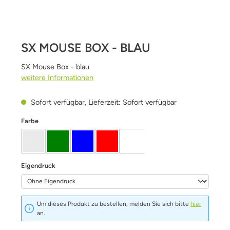
SX MOUSE BOX - BLAU
SX Mouse Box - blau
weitere Informationen
Sofort verfügbar, Lieferzeit: Sofort verfügbar
auswählen
Farbe
farblos / transparent
grün
blau
Rot
weiß
auswählen
Eigendruck
Um dieses Produkt zu bestellen, melden Sie sich bitte
hier
an.