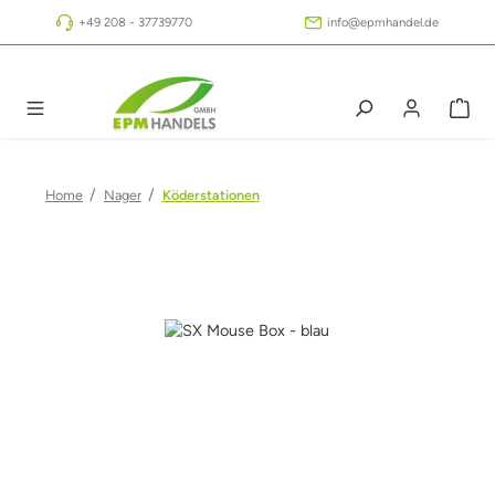
Zum Hauptinhalt springen
+49 208 - 37739770
info@epmhandel.de
/
/
Home
Nager
Köderstationen
Bildergalerie überspringen