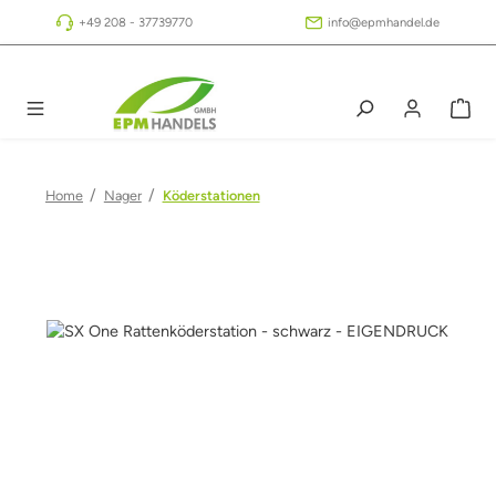
Zum Hauptinhalt springen
+49 208 - 37739770
info@epmhandel.de
/
/
Home
Nager
Köderstationen
Bildergalerie überspringen