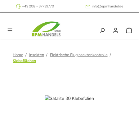
Zum Hauptinhalt springen
+49 208 - 37739770
info@epmhandel.de
/
/
/
Home
Insekten
Elektrische Fluginsektenkontrolle
Klebeflächen
Bildergalerie überspringen