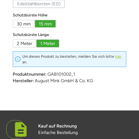
Edelstahlborsten (ED)
(Diese Option ist zurzeit nicht verfügbar.)
auswählen
Schutzbürste Höhe
30 mm
15 mm
auswählen
Schutzbürste Länge
2 Meter
1 Meter
Um dieses Produkt zu bestellen, melden Sie sich bitte
hier
an.
Produktnummer:
GAB101002_1
Hersteller:
August Mink GmbH & Co. KG
Kauf auf Rechnung
Einfache Bestellung.