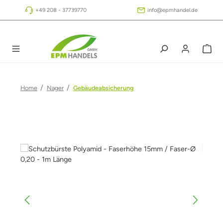
Zum Hauptinhalt springen
+49 208 - 37739770
info@epmhandel.de
/
/
Home
Nager
Gebäudeabsicherung
Bildergalerie überspringen