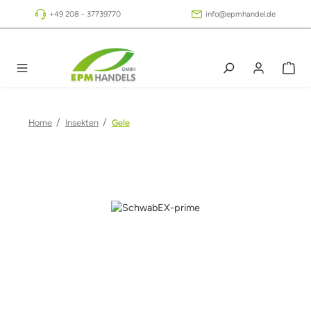
Zum Hauptinhalt springen
+49 208 - 37739770
info@epmhandel.de
/
/
Home
Insekten
Gele
Bildergalerie überspringen